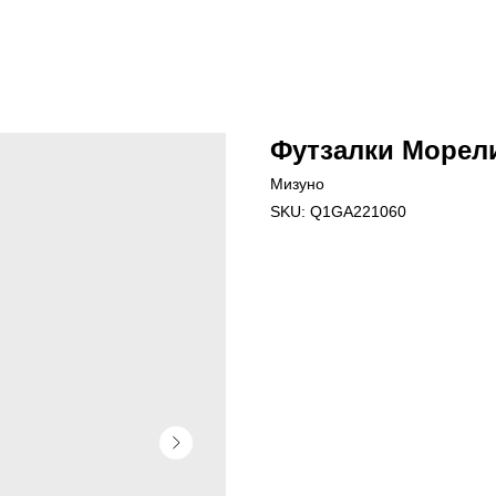
Футзалки Морел
Мизуно
SKU:
Q1GA221060