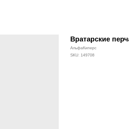
Вратарские перч
АльфаКиперс
SKU:
149708