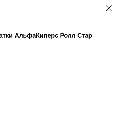
атки АльфаКиперс Ролл Стар