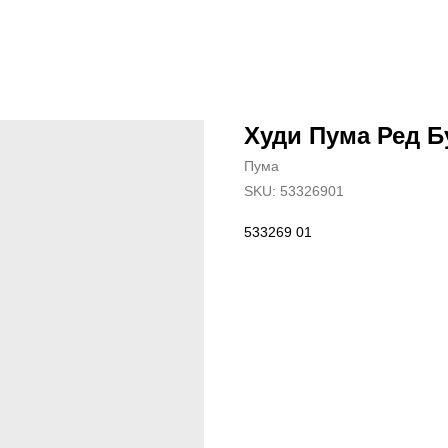
Худи Пума Ред Б
Пума
SKU:
53326901
533269 01