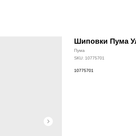
Шиповки Пума У
Пума
SKU:
10775701
10775701