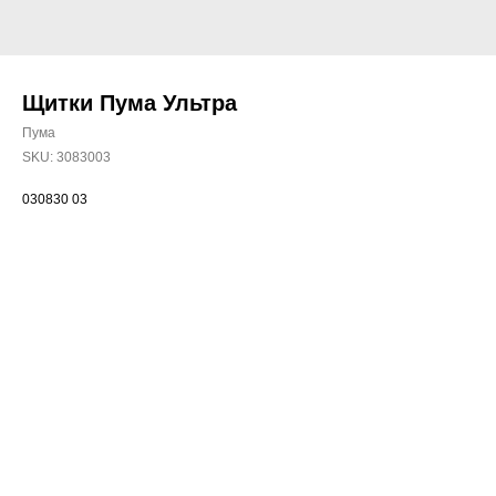
Щитки Пума Ультра
Пума
SKU:
3083003
030830 03